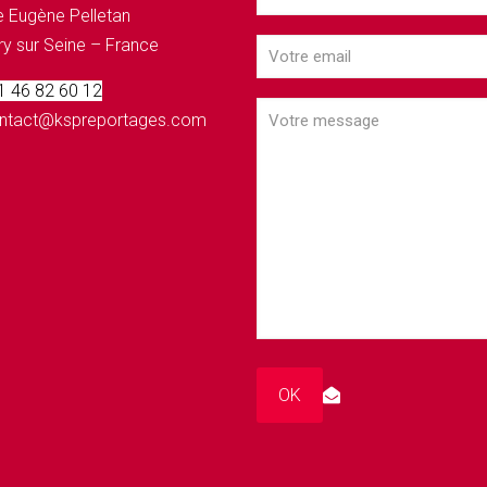
 Eugène Pelletan
ry sur Seine – France
 1 46 82 60 12
contact@kspreportages.com