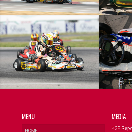
MENU
MEDIA
KSP Repo
HOME